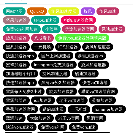
网站地图
QuickQ
旋风加速度器
旋风
旋风加速
坚果加速器
tiktok加速器
狗急加速器官网
免费vqn外网加速
小蓝鸟
优途加速器官网
风驰加速器
旋风加速器
八戒看书
免费vps加速器外网苹果版
黑豹加速器
一元机场
IOS加速器
旋风加速度器
快连加速器app
国外上网加速器
暴雪加速器vp
蜜蜂加速器
instagram免费加速器
旋风加速度器
加速器哪个好用
旋风加速度器
酷通加速器
快连加速器app
黑洞vp永久加速器
快连vp加速器
雷霆每天免费2小时
旋风加速度器
猎豹vp加速器官网
雷霆加器速
ios加速器
老王vn加速器
蓝鲸加速器
香蕉加速器官网
猎豹加速器
一元机场
hammer加速器
黑洞加速
大象加速器
老王vp官网
黑洞官网
快连vρn加速器
免费vqn外网
免费vqn加速