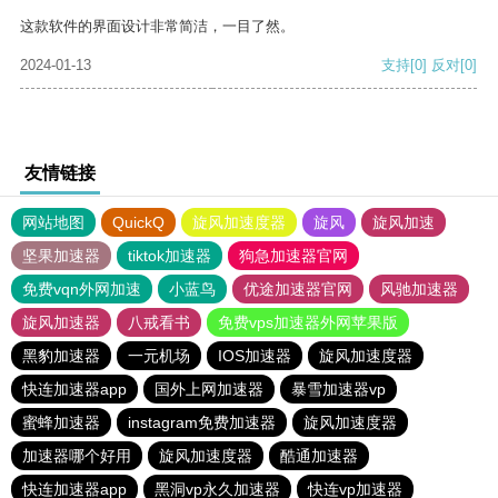
这款软件的界面设计非常简洁，一目了然。
2024-01-13
支持
[0]
反对
[0]
友情链接
网站地图
QuickQ
旋风加速度器
旋风
旋风加速
坚果加速器
tiktok加速器
狗急加速器官网
免费vqn外网加速
小蓝鸟
优途加速器官网
风驰加速器
旋风加速器
八戒看书
免费vps加速器外网苹果版
黑豹加速器
一元机场
IOS加速器
旋风加速度器
快连加速器app
国外上网加速器
暴雪加速器vp
蜜蜂加速器
instagram免费加速器
旋风加速度器
加速器哪个好用
旋风加速度器
酷通加速器
快连加速器app
黑洞vp永久加速器
快连vp加速器