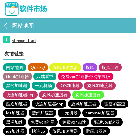
网站地图
1
sitemap_1.xml
友情链接
网站地图
QuickQ
旋风加速度器
旋风
旋风加速
tiktok加速器
八戒看书
免费vps加速器外网苹果版
黑豹加速器
一元机场
IOS加速器
旋风加速度器
快连加速器app
旋风加速度器
旋风加速度器
酷通加速器
快连加速器app
旋风加速度器
雷霆加器速
ios加速器
蓝鲸加速器
一元机场
hammer加速器
黑洞加速
免费vqn外网
免费vqn加速
酷通vp加速器
ios加速器
快连vp
旋风加速度器
雷霆加器速