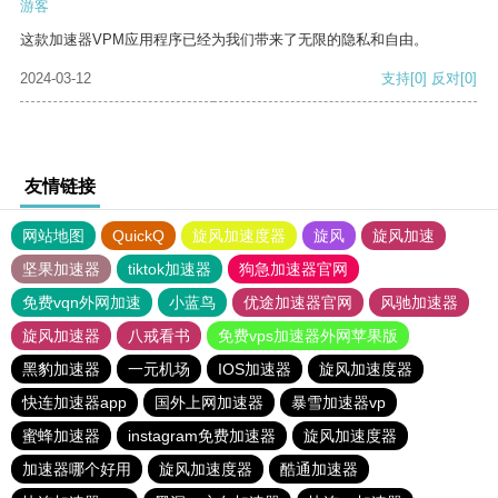
游客
这款加速器VPM应用程序已经为我们带来了无限的隐私和自由。
2024-03-12
支持
[0]
反对
[0]
友情链接
网站地图
QuickQ
旋风加速度器
旋风
旋风加速
坚果加速器
tiktok加速器
狗急加速器官网
免费vqn外网加速
小蓝鸟
优途加速器官网
风驰加速器
旋风加速器
八戒看书
免费vps加速器外网苹果版
黑豹加速器
一元机场
IOS加速器
旋风加速度器
快连加速器app
国外上网加速器
暴雪加速器vp
蜜蜂加速器
instagram免费加速器
旋风加速度器
加速器哪个好用
旋风加速度器
酷通加速器