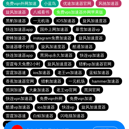
免费vqn外网加速
小蓝鸟
优途加速器官网
风驰加速器
旋风加速器
八戒看书
免费vps加速器外网苹果版
黑豹加速器
一元机场
IOS加速器
旋风加速度器
快连加速器app
国外上网加速器
暴雪加速器vp
蜜蜂加速器
instagram免费加速器
旋风加速度器
加速器哪个好用
旋风加速度器
酷通加速器
快连加速器app
黑洞vp永久加速器
快连vp加速器
雷霆每天免费2小时
旋风加速度器
猎豹vp加速器官网
雷霆加器速
ios加速器
老王vn加速器
蓝鲸加速器
香蕉加速器官网
猎豹加速器
一元机场
hammer加速器
黑洞加速
大象加速器
老王vp官网
黑洞官网
快连vρn加速器
免费vqn外网
免费vqn加速
酷通vp加速器
ios加速器
快连vp
旋风加速度器
雷霆加器速
白鲸加速器
闪电猫加速器
telegeram苹果加速器