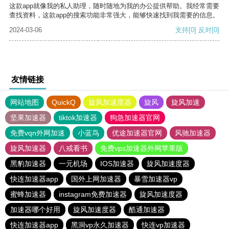
这款app就像我的私人助理，随时随地为我的办公提供帮助。我经常需要
查找资料，这款app的搜索功能非常强大，能够快速找到我需要的信息。
2024-03-06
支持
[0]
反对
[0]
友情链接
网站地图
QuickQ
旋风加速度器
旋风
旋风加速
坚果加速器
tiktok加速器
狗急加速器官网
免费vqn外网加速
小蓝鸟
优途加速器官网
风驰加速器
旋风加速器
八戒看书
免费vps加速器外网苹果版
黑豹加速器
一元机场
IOS加速器
旋风加速度器
快连加速器app
国外上网加速器
暴雪加速器vp
蜜蜂加速器
instagram免费加速器
旋风加速度器
加速器哪个好用
旋风加速度器
酷通加速器
快连加速器app
黑洞vp永久加速器
快连vp加速器