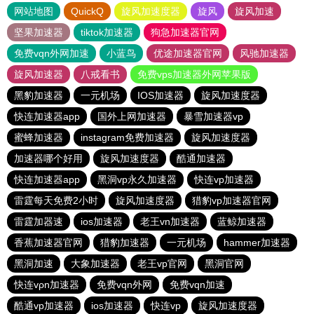
网站地图
QuickQ
旋风加速度器
旋风
旋风加速
坚果加速器
tiktok加速器
狗急加速器官网
免费vqn外网加速
小蓝鸟
优途加速器官网
风驰加速器
旋风加速器
八戒看书
免费vps加速器外网苹果版
黑豹加速器
一元机场
IOS加速器
旋风加速度器
快连加速器app
国外上网加速器
暴雪加速器vp
蜜蜂加速器
instagram免费加速器
旋风加速度器
加速器哪个好用
旋风加速度器
酷通加速器
快连加速器app
黑洞vp永久加速器
快连vp加速器
雷霆每天免费2小时
旋风加速度器
猎豹vp加速器官网
雷霆加器速
ios加速器
老王vn加速器
蓝鲸加速器
香蕉加速器官网
猎豹加速器
一元机场
hammer加速器
黑洞加速
大象加速器
老王vp官网
黑洞官网
快连vρn加速器
免费vqn外网
免费vqn加速
酷通vp加速器
ios加速器
快连vp
旋风加速度器