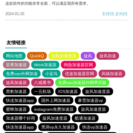
这款软件的功能非常全面，可以满足我所有需求。
2024-01-25
支持
[0]
反对
[0]
友情链接
网站地图
QuickQ
旋风加速度器
旋风
旋风加速
坚果加速器
tiktok加速器
狗急加速器官网
免费vqn外网加速
小蓝鸟
优途加速器官网
风驰加速器
旋风加速器
八戒看书
免费vps加速器外网苹果版
黑豹加速器
一元机场
IOS加速器
旋风加速度器
快连加速器app
国外上网加速器
暴雪加速器vp
蜜蜂加速器
instagram免费加速器
旋风加速度器
加速器哪个好用
旋风加速度器
酷通加速器
快连加速器app
黑洞vp永久加速器
快连vp加速器