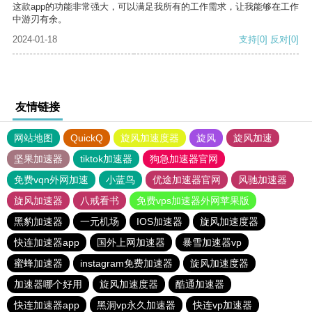
这款app的功能非常强大，可以满足我所有的工作需求，让我能够在工作
中游刃有余。
2024-01-18
支持
[0]
反对
[0]
友情链接
网站地图
QuickQ
旋风加速度器
旋风
旋风加速
坚果加速器
tiktok加速器
狗急加速器官网
免费vqn外网加速
小蓝鸟
优途加速器官网
风驰加速器
旋风加速器
八戒看书
免费vps加速器外网苹果版
黑豹加速器
一元机场
IOS加速器
旋风加速度器
快连加速器app
国外上网加速器
暴雪加速器vp
蜜蜂加速器
instagram免费加速器
旋风加速度器
加速器哪个好用
旋风加速度器
酷通加速器
快连加速器app
黑洞vp永久加速器
快连vp加速器