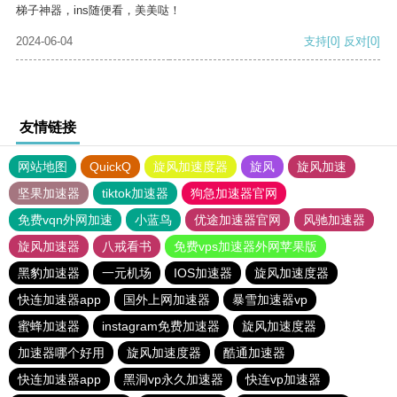
梯子神器，ins随便看，美美哒！
2024-06-04
支持
[0]
反对
[0]
友情链接
网站地图
QuickQ
旋风加速度器
旋风
旋风加速
坚果加速器
tiktok加速器
狗急加速器官网
免费vqn外网加速
小蓝鸟
优途加速器官网
风驰加速器
旋风加速器
八戒看书
免费vps加速器外网苹果版
黑豹加速器
一元机场
IOS加速器
旋风加速度器
快连加速器app
国外上网加速器
暴雪加速器vp
蜜蜂加速器
instagram免费加速器
旋风加速度器
加速器哪个好用
旋风加速度器
酷通加速器
快连加速器app
黑洞vp永久加速器
快连vp加速器