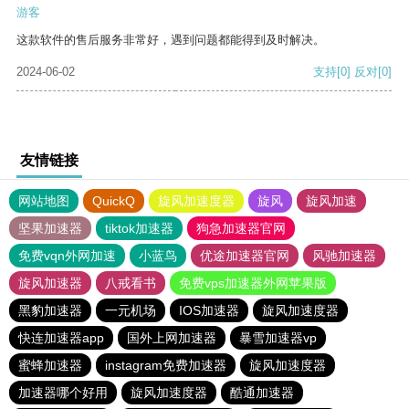
游客
这款软件的售后服务非常好，遇到问题都能得到及时解决。
2024-06-02
支持
[0]
反对
[0]
友情链接
网站地图
QuickQ
旋风加速度器
旋风
旋风加速
坚果加速器
tiktok加速器
狗急加速器官网
免费vqn外网加速
小蓝鸟
优途加速器官网
风驰加速器
旋风加速器
八戒看书
免费vps加速器外网苹果版
黑豹加速器
一元机场
IOS加速器
旋风加速度器
快连加速器app
国外上网加速器
暴雪加速器vp
蜜蜂加速器
instagram免费加速器
旋风加速度器
加速器哪个好用
旋风加速度器
酷通加速器